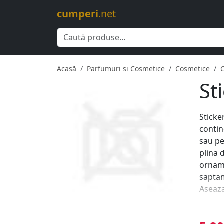
cumperi
.net
Acasă
Parfumuri si Cosmetice
Cosmetice
St
Sticke
contin
sau pe
plina 
orname
saptam
Aseaza
orname