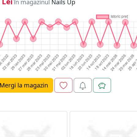
 Lei
în magazinul
Nails Up
Mergi la magazin