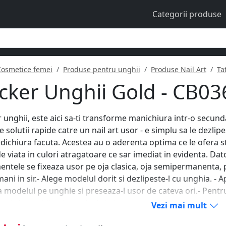
Categorii produse
Cosmetice femei
Produse pentru unghii
Produse Nail Art
Ta
icker Unghii Gold - CB03
r unghii, este aici sa-ti transforme manichiura intr-o secunda
e solutii rapide catre un nail art usor - e simplu sa le dezlipe
dichiura facuta. Acestea au o aderenta optima ce le ofera st
de viata in culori atragatoare ce sar imediat in evidenta. Dat
ntele se fixeaza usor pe oja clasica, oja semipermanenta, 
ani in sir.- Alege modelul dorit si dezlipeste-l cu unghia. - Ap
 modelul pe unghie si preseaza-l usor de cateva ori.- Pentru
ntele unghii sub un strat de top coat.
Vezi mai mult