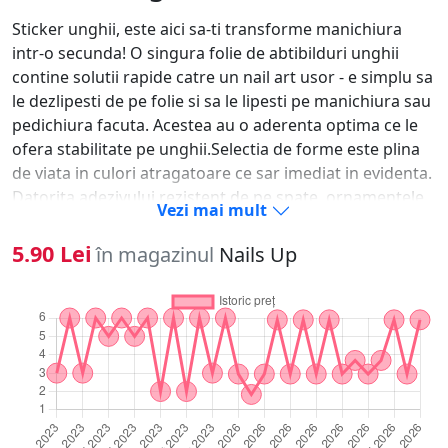
Sticker unghii, este aici sa-ti transforme manichiura
intr-o secunda! O singura folie de abtibilduri unghii
contine solutii rapide catre un nail art usor - e simplu sa
le dezlipesti de pe folie si sa le lipesti pe manichiura sau
pedichiura facuta. Acestea au o aderenta optima ce le
ofera stabilitate pe unghii.Selectia de forme este plina
de viata in culori atragatoare ce sar imediat in evidenta.
Datorita adezivului rezistent de pe spate, ornamentele
Vezi mai mult
se fixeaza usor pe oja clasica, oja semipermanenta, pe
unghia naturala sau tehnica pentru saptamani in sir.-
5.90 Lei
în magazinul
Nails Up
Alege modelul dorit si dezlipeste-l cu unghia. - Aplica un
strat de oja si las-o sa se usuce.- Aseaza modelul pe
unghie si preseaza-l usor de cateva ori.- Pentru
rezultate de lunga durata, sigileaza ornamentele unghii
sub un strat de top coat.