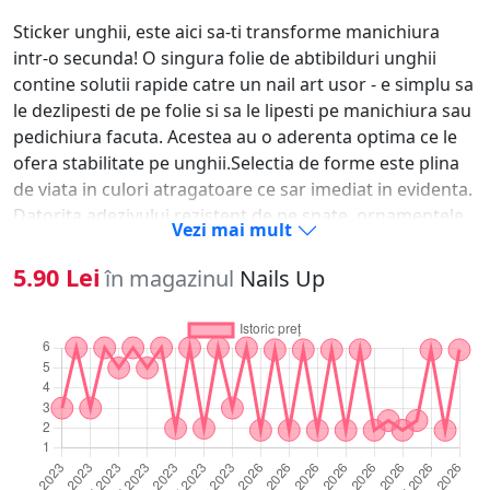
Sticker unghii, este aici sa-ti transforme manichiura
intr-o secunda! O singura folie de abtibilduri unghii
contine solutii rapide catre un nail art usor - e simplu sa
le dezlipesti de pe folie si sa le lipesti pe manichiura sau
pedichiura facuta. Acestea au o aderenta optima ce le
ofera stabilitate pe unghii.Selectia de forme este plina
de viata in culori atragatoare ce sar imediat in evidenta.
Datorita adezivului rezistent de pe spate, ornamentele
Vezi mai mult
se fixeaza usor pe oja clasica, oja semipermanenta, pe
unghia naturala sau tehnica pentru saptamani in sir.-
5.90 Lei
în magazinul
Nails Up
Alege modelul dorit si dezlipeste-l cu unghia. - Aplica un
strat de oja si las-o sa se usuce.- Aseaza modelul pe
unghie si preseaza-l usor de cateva ori.- Pentru
rezultate de lunga durata, sigileaza ornamentele unghii
sub un strat de top coat.