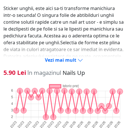
Sticker unghii, este aici sa-ti transforme manichiura
intr-o secunda! O singura folie de abtibilduri unghii
contine solutii rapide catre un nail art usor - e simplu sa
le dezlipesti de pe folie si sa le lipesti pe manichiura sau
pedichiura facuta. Acestea au o aderenta optima ce le
ofera stabilitate pe unghii.Selectia de forme este plina
de viata in culori atragatoare ce sar imediat in evidenta.
Datorita adezivului rezistent de pe spate, ornamentele
Vezi mai mult
se fixeaza usor pe oja clasica, oja semipermanenta, pe
unghia naturala sau tehnica pentru saptamani in sir.-
5.90 Lei
în magazinul
Nails Up
Alege modelul dorit si dezlipeste-l cu unghia. - Aplica un
strat de oja si las-o sa se usuce.- Aseaza modelul pe
unghie si preseaza-l usor de cateva ori.- Pentru
rezultate de lunga durata, sigileaza ornamentele unghii
sub un strat de top coat.