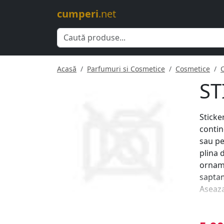
cumperi
.net
Acasă
Parfumuri si Cosmetice
Cosmetice
ST
Sticke
contin
sau pe
plina 
orname
saptam
Aseaza
orname