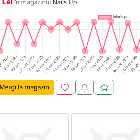
 Lei
în magazinul
Nails Up
Mergi la magazin