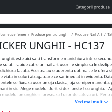
Categorii produse
Cosmetice femei
Produse pentru unghii
Produse Nail Art
Ta
ICKER UNGHII - HC137
r unghii, este aici sa-ti transforme manichiura intr-o secunda
e solutii rapide catre un nail art usor - e simplu sa le dezlipe
dichiura facuta. Acestea au o aderenta optima ce le ofera st
de viata in culori atragatoare ce sar imediat in evidenta. Dat
ntele se fixeaza usor pe oja clasica, oja semipermanenta, 
ani in sir.- Alege modelul dorit si dezlipeste-l cu unghia. - Ap
 modelul pe unghie si preseaza-l usor de cateva ori.- Pentru
ntele unghii sub un strat de top coat.
Vezi mai mult