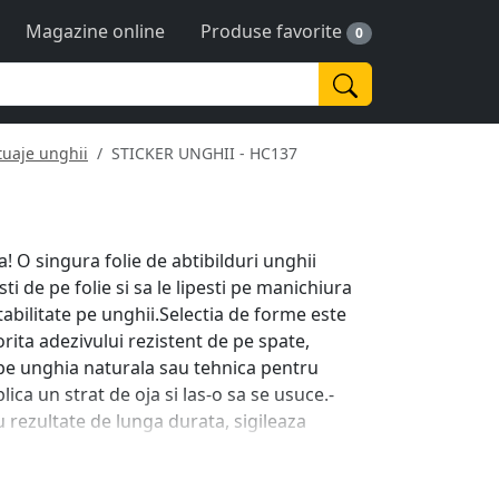
Magazine online
Produse favorite
0
tuaje unghii
STICKER UNGHII - HC137
! O singura folie de abtibilduri unghii
sti de pe folie si sa le lipesti pe manichiura
abilitate pe unghii.Selectia de forme este
orita adezivului rezistent de pe spate,
pe unghia naturala sau tehnica pentru
lica un strat de oja si las-o sa se usuce.-
 rezultate de lunga durata, sigileaza