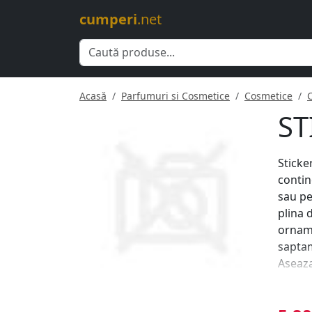
cumperi
.net
Acasă
Parfumuri si Cosmetice
Cosmetice
ST
Sticke
contin
sau pe
plina 
orname
saptam
Aseaza
orname