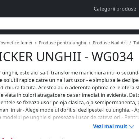
Categorii produse
Cosmetice femei
Produse pentru unghii
Produse Nail Art
Ta
ICKER UNGHII - WG034
r unghii, este aici sa-ti transforme manichiura intr-o secunda
e solutii rapide catre un nail art usor - e simplu sa le dezlipe
dichiura facuta. Acestea au o aderenta optima ce le ofera st
de viata in culori atragatoare ce sar imediat in evidenta. Dat
ntele se fixeaza usor pe oja clasica, oja semipermanenta, 
ani in sir.- Alege modelul dorit si dezlipeste-l cu unghia. - Ap
 modelul pe unghie si preseaza-l usor de cateva ori.- Pentru
ntele unghii sub un strat de top coat.
Vezi mai mult