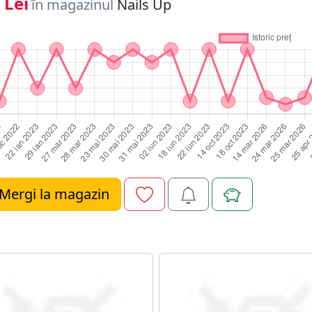
 Lei
în magazinul
Nails Up
Mergi la magazin