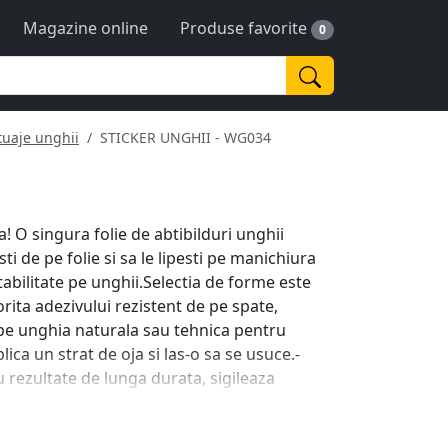
Magazine online
Produse favorite
0
tuaje unghii
STICKER UNGHII - WG034
! O singura folie de abtibilduri unghii
sti de pe folie si sa le lipesti pe manichiura
abilitate pe unghii.Selectia de forme este
orita adezivului rezistent de pe spate,
pe unghia naturala sau tehnica pentru
lica un strat de oja si las-o sa se usuce.-
 rezultate de lunga durata, sigileaza