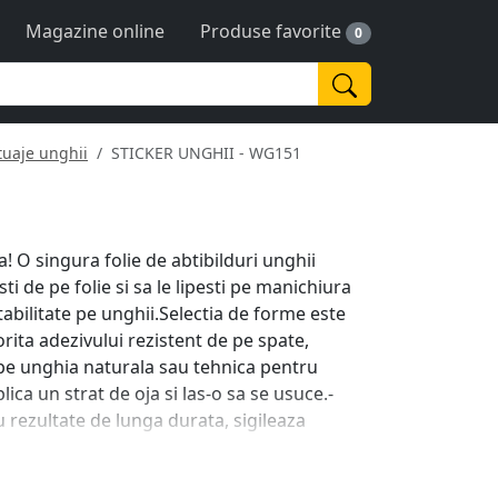
Magazine online
Produse favorite
0
tuaje unghii
STICKER UNGHII - WG151
! O singura folie de abtibilduri unghii
sti de pe folie si sa le lipesti pe manichiura
abilitate pe unghii.Selectia de forme este
orita adezivului rezistent de pe spate,
pe unghia naturala sau tehnica pentru
lica un strat de oja si las-o sa se usuce.-
 rezultate de lunga durata, sigileaza