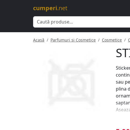
cumperi
.net
Acasă
Parfumuri si Cosmetice
Cosmetice
ST
Sticke
contin
sau pe
plina 
orname
saptam
Aseaza
orname