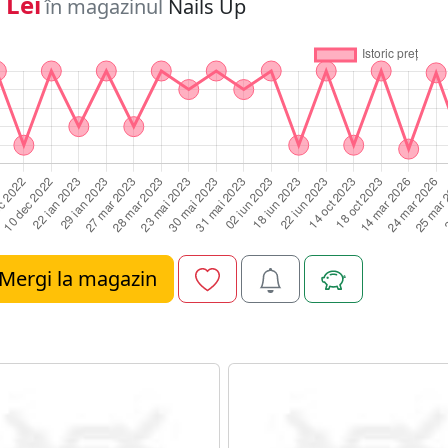
 Lei
în magazinul
Nails Up
Mergi la magazin