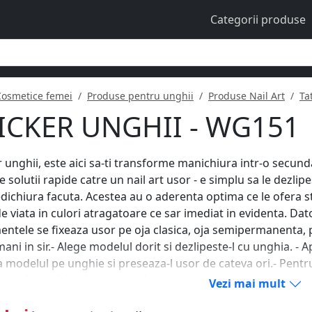
Categorii produse
Cosmetice femei
Produse pentru unghii
Produse Nail Art
Ta
ICKER UNGHII - WG151
r unghii, este aici sa-ti transforme manichiura intr-o secunda
e solutii rapide catre un nail art usor - e simplu sa le dezlipe
dichiura facuta. Acestea au o aderenta optima ce le ofera st
de viata in culori atragatoare ce sar imediat in evidenta. Dat
ntele se fixeaza usor pe oja clasica, oja semipermanenta, 
ani in sir.- Alege modelul dorit si dezlipeste-l cu unghia. - Ap
 modelul pe unghie si preseaza-l usor de cateva ori.- Pentru
ntele unghii sub un strat de top coat.
Vezi mai mult