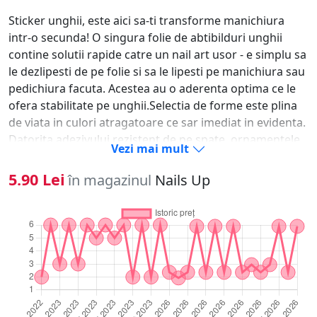
Sticker unghii, este aici sa-ti transforme manichiura
intr-o secunda! O singura folie de abtibilduri unghii
contine solutii rapide catre un nail art usor - e simplu sa
le dezlipesti de pe folie si sa le lipesti pe manichiura sau
pedichiura facuta. Acestea au o aderenta optima ce le
ofera stabilitate pe unghii.Selectia de forme este plina
de viata in culori atragatoare ce sar imediat in evidenta.
Datorita adezivului rezistent de pe spate, ornamentele
Vezi mai mult
se fixeaza usor pe oja clasica, oja semipermanenta, pe
unghia naturala sau tehnica pentru saptamani in sir.-
5.90 Lei
în magazinul
Nails Up
Alege modelul dorit si dezlipeste-l cu unghia. - Aplica un
strat de oja si las-o sa se usuce.- Aseaza modelul pe
unghie si preseaza-l usor de cateva ori.- Pentru
rezultate de lunga durata, sigileaza ornamentele unghii
sub un strat de top coat.