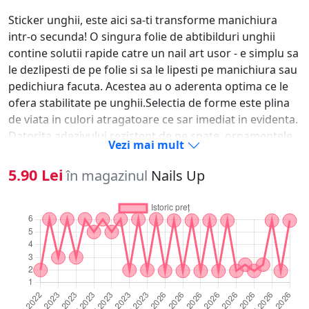
Sticker unghii, este aici sa-ti transforme manichiura
intr-o secunda! O singura folie de abtibilduri unghii
contine solutii rapide catre un nail art usor - e simplu sa
le dezlipesti de pe folie si sa le lipesti pe manichiura sau
pedichiura facuta. Acestea au o aderenta optima ce le
ofera stabilitate pe unghii.Selectia de forme este plina
de viata in culori atragatoare ce sar imediat in evidenta.
Datorita adezivului rezistent de pe spate, ornamentele
Vezi mai mult
se fixeaza usor pe oja clasica, oja semipermanenta, pe
unghia naturala sau tehnica pentru saptamani in sir.-
5.90 Lei
în magazinul
Nails Up
Alege modelul dorit si dezlipeste-l cu unghia. - Aplica un
strat de oja si las-o sa se usuce.- Aseaza modelul pe
unghie si preseaza-l usor de cateva ori.- Pentru
rezultate de lunga durata, sigileaza ornamentele unghii
sub un strat de top coat.