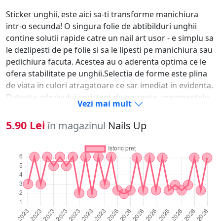
Sticker unghii, este aici sa-ti transforme manichiura
intr-o secunda! O singura folie de abtibilduri unghii
contine solutii rapide catre un nail art usor - e simplu sa
le dezlipesti de pe folie si sa le lipesti pe manichiura sau
pedichiura facuta. Acestea au o aderenta optima ce le
ofera stabilitate pe unghii.Selectia de forme este plina
de viata in culori atragatoare ce sar imediat in evidenta.
Datorita adezivului rezistent de pe spate, ornamentele
Vezi mai mult
se fixeaza usor pe oja clasica, oja semipermanenta, pe
unghia naturala sau tehnica pentru saptamani in sir.-
5.90 Lei
în magazinul
Nails Up
Alege modelul dorit si dezlipeste-l cu unghia. - Aplica un
strat de oja si las-o sa se usuce.- Aseaza modelul pe
unghie si preseaza-l usor de cateva ori.- Pentru
rezultate de lunga durata, sigileaza ornamentele unghii
sub un strat de top coat.