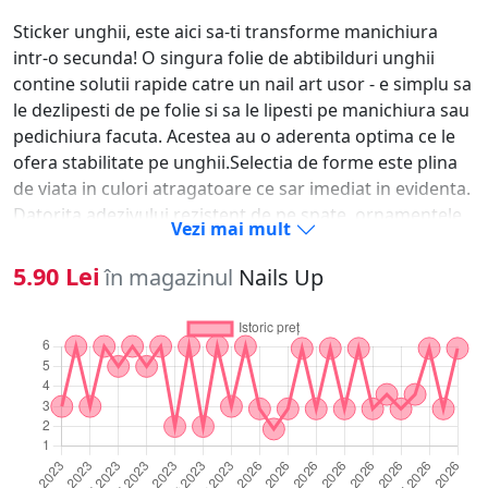
Sticker unghii, este aici sa-ti transforme manichiura
intr-o secunda! O singura folie de abtibilduri unghii
contine solutii rapide catre un nail art usor - e simplu sa
le dezlipesti de pe folie si sa le lipesti pe manichiura sau
pedichiura facuta. Acestea au o aderenta optima ce le
ofera stabilitate pe unghii.Selectia de forme este plina
de viata in culori atragatoare ce sar imediat in evidenta.
Datorita adezivului rezistent de pe spate, ornamentele
Vezi mai mult
se fixeaza usor pe oja clasica, oja semipermanenta, pe
unghia naturala sau tehnica pentru saptamani in sir.-
5.90 Lei
în magazinul
Nails Up
Alege modelul dorit si dezlipeste-l cu unghia. - Aplica un
strat de oja si las-o sa se usuce.- Aseaza modelul pe
unghie si preseaza-l usor de cateva ori.- Pentru
rezultate de lunga durata, sigileaza ornamentele unghii
sub un strat de top coat.