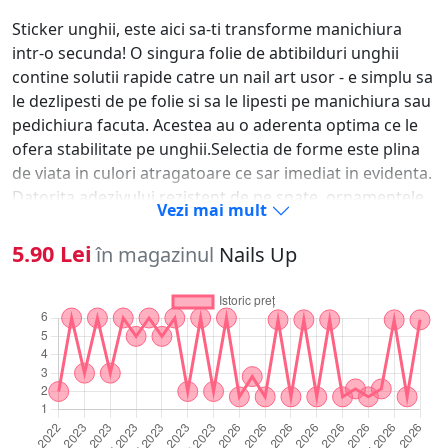
Sticker unghii, este aici sa-ti transforme manichiura
intr-o secunda! O singura folie de abtibilduri unghii
contine solutii rapide catre un nail art usor - e simplu sa
le dezlipesti de pe folie si sa le lipesti pe manichiura sau
pedichiura facuta. Acestea au o aderenta optima ce le
ofera stabilitate pe unghii.Selectia de forme este plina
de viata in culori atragatoare ce sar imediat in evidenta.
Datorita adezivului rezistent de pe spate, ornamentele
Vezi mai mult
se fixeaza usor pe oja clasica, oja semipermanenta, pe
unghia naturala sau tehnica pentru saptamani in sir.-
5.90 Lei
în magazinul
Nails Up
Alege modelul dorit si dezlipeste-l cu unghia. - Aplica un
strat de oja si las-o sa se usuce.- Aseaza modelul pe
unghie si preseaza-l usor de cateva ori.- Pentru
rezultate de lunga durata, sigileaza ornamentele unghii
sub un strat de top coat.