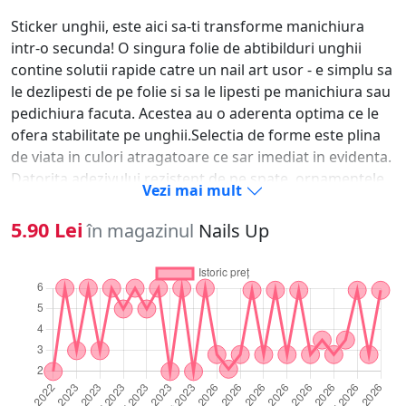
Sticker unghii, este aici sa-ti transforme manichiura
intr-o secunda! O singura folie de abtibilduri unghii
contine solutii rapide catre un nail art usor - e simplu sa
le dezlipesti de pe folie si sa le lipesti pe manichiura sau
pedichiura facuta. Acestea au o aderenta optima ce le
ofera stabilitate pe unghii.Selectia de forme este plina
de viata in culori atragatoare ce sar imediat in evidenta.
Datorita adezivului rezistent de pe spate, ornamentele
Vezi mai mult
se fixeaza usor pe oja clasica, oja semipermanenta, pe
unghia naturala sau tehnica pentru saptamani in sir.-
5.90 Lei
în magazinul
Nails Up
Alege modelul dorit si dezlipeste-l cu unghia. - Aplica un
strat de oja si las-o sa se usuce.- Aseaza modelul pe
unghie si preseaza-l usor de cateva ori.- Pentru
rezultate de lunga durata, sigileaza ornamentele unghii
sub un strat de top coat.