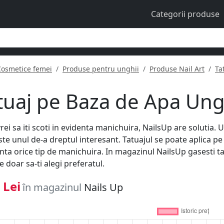
Categorii produse
Cosmetice femei
Produse pentru unghii
Produse Nail Art
Ta
tuaj pe Baza de Apa Ung
rei sa iti scoti in evidenta manichuira, NailsUp are solutia. U
este unul de-a dreptul interesant. Tatuajul se poate aplica p
nta orice tip de manichuira. In magazinul NailsUp gasesti tat
e doar sa-ti alegi preferatul.
 Lei
în magazinul
Nails Up