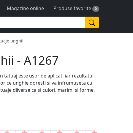
Magazine online
Produse favorite
0
tuaje unghii
hii - A1267
n tatuaj este usor de aplicat, iar rezultatul
e orice unghie doresti si va infrumuseta cu
uaje diiverse ca si culori, marimi si forme.