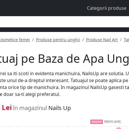
Categorii produse
Cosmetice femei
Produse pentru unghii
Produse Nail Art
Ta
tuaj pe Baza de Apa Ung
rei sa iti scoti in evidenta manichuira, NailsUp are solutia. U
este unul de-a dreptul interesant. Tatuajul se poate aplica p
nta orice tip de manichuira. In magazinul NailsUp gasesti tat
e doar sa-ti alegi preferatul.
 Lei
în magazinul
Nails Up