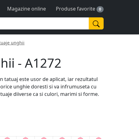
Magazine online
Produse favorite
0
tuaje unghii
hii - A1272
n tatuaj este usor de aplicat, iar rezultatul
e orice unghie doresti si va infrumuseta cu
uaje diiverse ca si culori, marimi si forme.