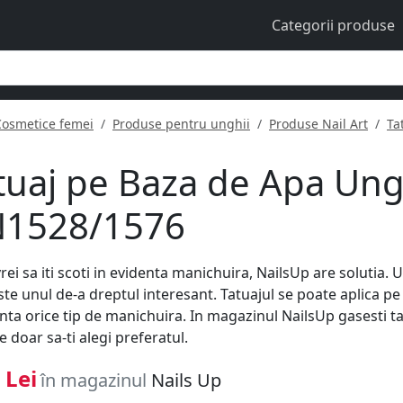
Categorii produse
Cosmetice femei
Produse pentru unghii
Produse Nail Art
Ta
tuaj pe Baza de Apa Ungh
1528/1576
rei sa iti scoti in evidenta manichuira, NailsUp are solutia. U
este unul de-a dreptul interesant. Tatuajul se poate aplica p
nta orice tip de manichuira. In magazinul NailsUp gasesti tat
e doar sa-ti alegi preferatul.
 Lei
în magazinul
Nails Up