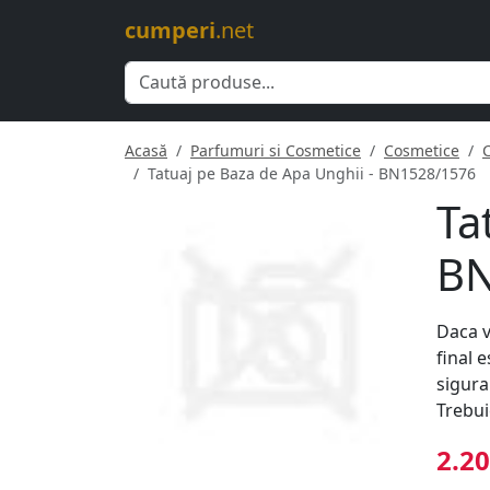
cumperi
.net
Acasă
Parfumuri si Cosmetice
Cosmetice
Tatuaj pe Baza de Apa Unghii - BN1528/1576
Ta
BN
Daca v
final 
sigura
Trebui
2.20