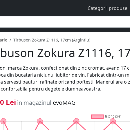
Categorii produse
arie
Tirbuson Zokura Z1116, 17cm (Argintiu)
rbuson Zokura Z1116, 17
on, marca Zokura, confectionat din zinc cromat, avand 17 c
sca din bucataria niciunui iubitor de vin. Fabricat dintr-un ma
sa servesti bauturi rafinate oricand poftesti. Manerul are o
 confortabila pentru degetele dumneavoastra.
0 Lei
în magazinul
evoMAG