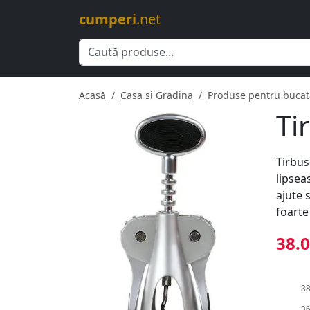
cumperi
.net
Acasă
Casa si Gradina
Produse pentru bucat
Ti
Tirbus
lipsea
ajute 
foarte
38.0