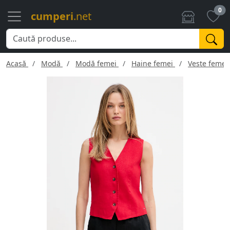
0
cumperi
.net
Acasă
Modă
Modă femei
Haine femei
Veste femei