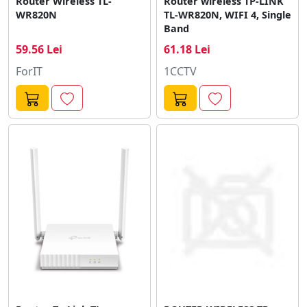
Router Wireless TL-
Router wireless TP-LINK
WR820N
TL-WR820N, WIFI 4, Single
Band
59.56 Lei
61.18 Lei
ForIT
1CCTV