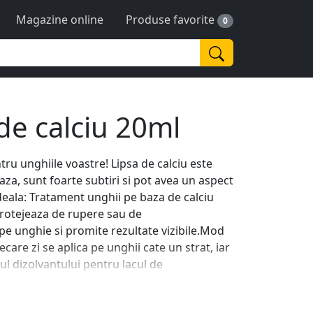
Magazine online
Produse favorite
0
de calciu 20ml
ru unghiile voastre! Lipsa de calciu este
aza, sunt foarte subtiri si pot avea un aspect
deala: Tratament unghii pe baza de calciu
 protejeaza de rupere sau de
pe unghie si promite rezultate vizibile.Mod
ecare zi se aplica pe unghii cate un strat, iar
rul dizolvantului pentru lacul de
ment unghii pe baza de calciu: 15ml.