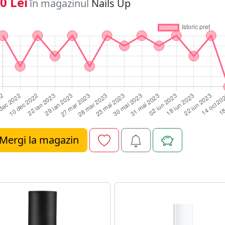
0 Lei
în magazinul
Nails Up
Mergi la magazin