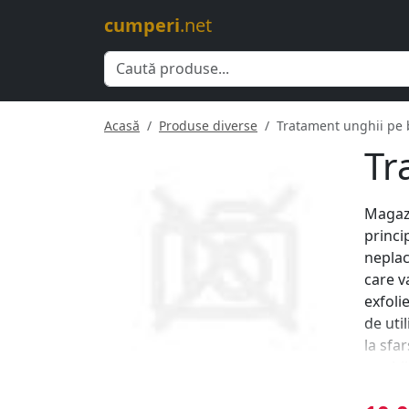
cumperi
.net
Acasă
Produse diverse
Tratament unghii pe 
Tr
Magazi
princi
neplac
care v
exfoli
de uti
la sfa
unghii