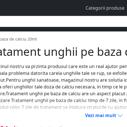
Categorii produse
baza de calciu 20ml
atament unghii pe baza 
nul nostru va przinta produsul care este un real ajutor pent
pala problema datorita careia unghiile tale se rup, se exfolie
ut.Pentru unghii sanatoase, magazinul nostru are solutia i
a oferi unghiilor tale doza de calciu necesara, in timp ce le
ere.Tratament unghii pe baza de calciu are un aspect placut 
lizare Tratament unghii pe baza de calciu: timp de 7 zile, in fi
rsitul celor 7 zile de tratament se inlatura straturile cu ajuto
.Repetati tratamentul, efectul este miraculous.Gramaj Trata
Vezi mai mult