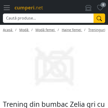
0
cumperi
.net
Acasă
Modă
Modă femei
Haine femei
Treninguri 
Trening din bumbac Zelia gri cu