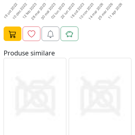
foarte afectate poti lasa uleiul sa actioneze peste
noapte. Ulei Cuticule Pompita Base One Flower Power
va oferi sanatate si un aspect placut unghiilor si
cuticulelor tale.
Produse similare