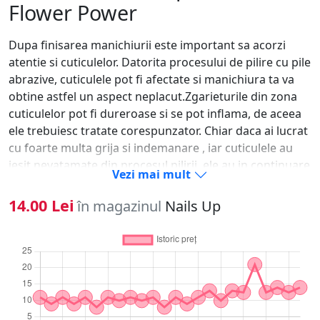
Flower Power
Dupa finisarea manichiurii este important sa acorzi
atentie si cuticulelor. Datorita procesului de pilire cu pile
abrazive, cuticulele pot fi afectate si manichiura ta va
obtine astfel un aspect neplacut.Zgarieturile din zona
cuticulelor pot fi dureroase si se pot inflama, de aceea
ele trebuiesc tratate corespunzator. Chiar daca ai lucrat
cu foarte multa grija si indemanare , iar cuticulele au
iesit nevatamate din procesul pilirii, ele au in continuare
Vezi mai mult
nevoie de hidratare, fiind supuse contactului cu diverse
solutii.Ulei Cuticule Pompita Base One Flower Power
14.00 Lei
în magazinul
Nails Up
confera un aspect placut unghiilor si cuticulelor. Este un
hidratant puternic si hraneste unghiile fragile. Ulei
Cuticule Pompita Base One Flower Power inmoaie si
impiedica uscarea cuticulelor, iar designul practic si
simplu cu pompita te va ajuta sa aplici cantitatea
potrivita de ulei.Se aplica o canitate mica de ulei pe
conturul cuticulei si se maseaza usor. Pentru cuticule