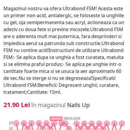
Magazinul nostru va ofera Ultrabond FSM! Acesta este
un primer non-acid, antialergic, se foloseste la unghiile
cu gel, oja semipermanenta sau acryl, actioneaza ca un
adeziv cu doua fete si previne micozele.Ultrabond FSM
are o aderenta mult mai puternica, fara desprinderi si
impiedica aerul sa patrunda sub constructie.Ultrabond
FSM nu contine acid!Instructiuni de utilizare Ultrabond
FSM:- Se aplica dupa ce unghia a fost curatata, matuita
si se elimina praful produs;- Se aplica pe unghie intr-o
cantitate foarte mica si se usuca la aer aproximativ 60
de sec.Nu se sterge si nu se degreseaza!Specificatii
Ultrabond FSM:Beneficii: Degresant unghii, curatare,
tratament;Cantitate: 15ml.
21.90 Lei
în magazinul
Nails Up