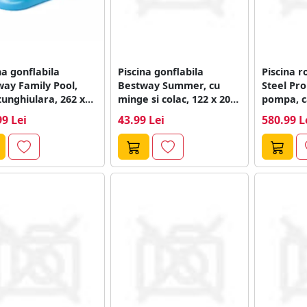
na gonflabila
Piscina gonflabila
Piscina 
ay Family Pool,
Bestway Summer, cu
Steel Pr
unghiulara, 262 x
minge si colac, 122 x 20
pompa, c
 51 cm,...
cm,...
305 x...
99 Lei
43.99 Lei
580.99 L