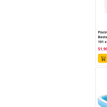
Pisci
Best
101 x
51.99