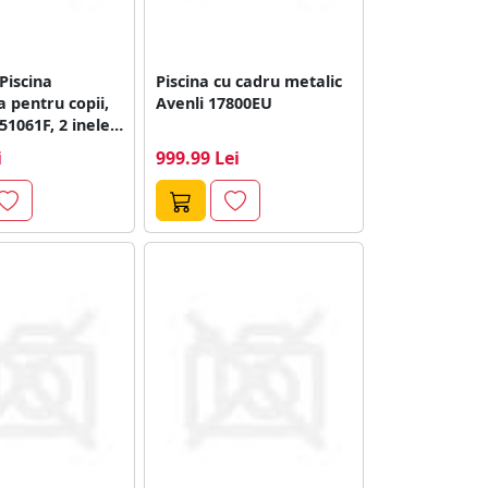
Piscina
Piscina cu cadru metalic
a pentru copii,
Avenli 17800EU
1061F, 2 inele,
1 litri,...
i
999.99 Lei