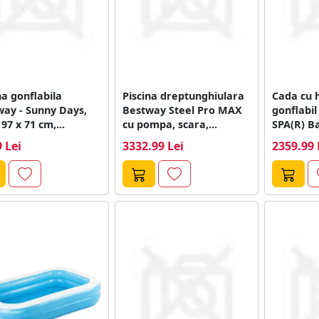
na gonflabila
Piscina dreptunghiulara
Cada cu 
way - Sunny Days,
Bestway Steel Pro MAX
gonflabil
 97 x 71 cm,...
cu pompa, scara,
SPA(R) Bal
prelata, cadru metalic,...
control pr
 Lei
3332.99 Lei
2359.99 