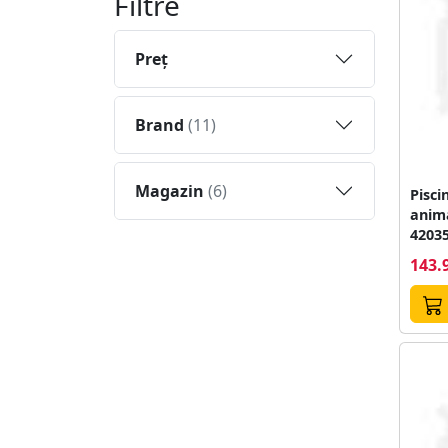
Filtre
Preţ
Brand
(11)
Magazin
(6)
Pisci
anim
42035
20cm
143.