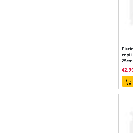
Pisci
copii
25cm
42.99