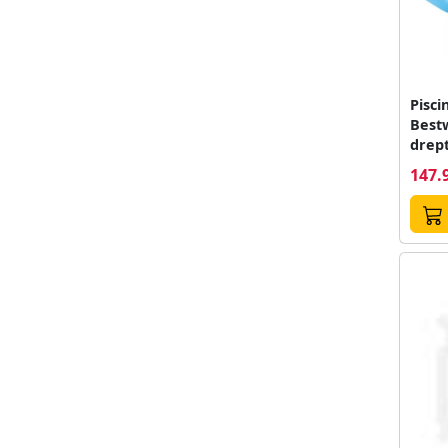
Pisci
Bestw
drept
175 x
147.