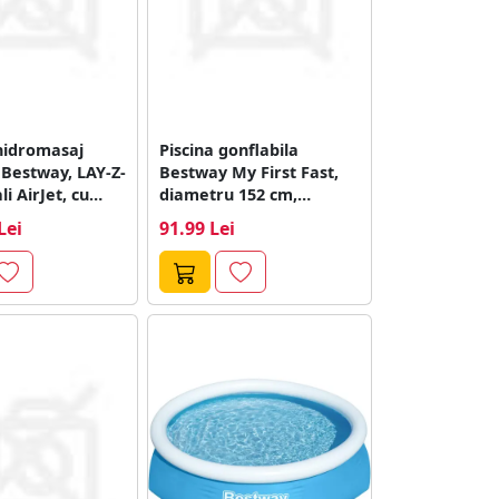
hidromasaj
Piscina gonflabila
 Bestway, LAY-Z-
Bestway My First Fast,
i AirJet, cu
diametru 152 cm,
in aplicatie,...
inaltime 38 cm,...
Lei
91.99 Lei