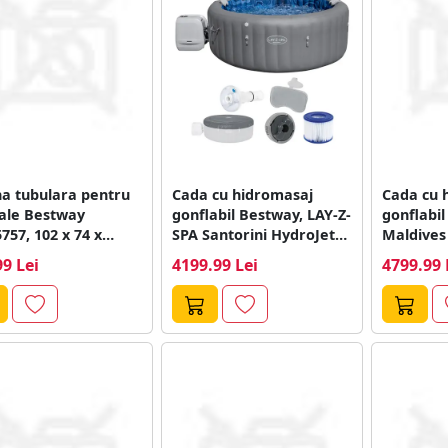
na tubulara pentru
Cada cu hidromasaj
Cada cu 
ale Bestway
gonflabil Bestway, LAY-Z-
gonflabil Bestway Lay-
757, 102 x 74 x
SPA Santorini HydroJet
Maldives 
, 130L
Pro, cu control prin...
cm,...
99 Lei
4199.99 Lei
4799.99 