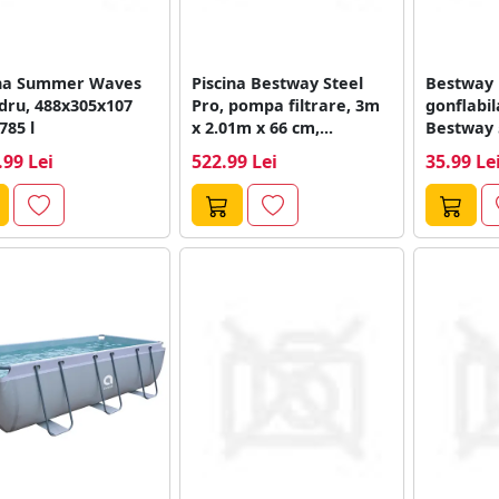
ina Summer Waves
Piscina Bestway Steel
Bestway 
dru, 488x305x107
Pro, pompa filtrare, 3m
gonflabil
785 l
x 2.01m x 66 cm,...
Bestway 5
61x15cm, 2
.99 Lei
522.99 Lei
35.99 Le