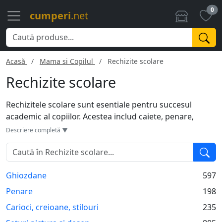
0
cumperi
.net
Acasă
Mama si Copilul
Rechizite scolare
Rechizite scolare
Rechizitele scolare sunt esentiale pentru succesul
academic al copiilor. Acestea includ caiete, penare,
creioane, markere, rigle si multe altele. Ghiozdanele
Descriere completă ▼
ajuta la transportul tuturor acestor articole in mod
organizat. Rechizitele de calitate sunt concepute pentru
a rezista uzurii zilnice si pentru a facilita procesul de
Ghiozdane
597
invatare. Unele rechizite sunt tematice sau
personalizate, sporind entuziasmul copiilor pentru
Penare
198
scoala. Planificatoarele si agendele ajuta la organizarea
Carioci, creioane, stilouri
235
sarcinilor si a timpului.