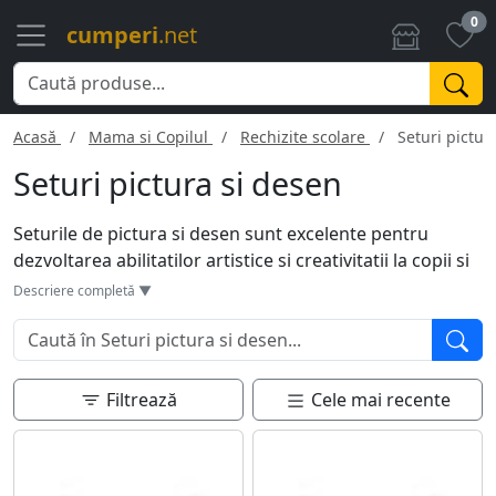
0
cumperi
.net
Acasă
Mama si Copilul
Rechizite scolare
Seturi pictur
Seturi pictura si desen
Seturile de pictura si desen sunt excelente pentru
dezvoltarea abilitatilor artistice si creativitatii la copii si
adulti. Acestea includ de obicei culori acrilice, acuarele,
Descriere completă ▼
creioane colorate, carioci, pensule si alte accesorii.
Ideale pentru orice nivel de experienta, de la incepatori
la avansati. Furnizeaza tot ce este necesar pentru a crea
opere de arta, de la schite la picturi complexe. Sunt
Filtrează
Cele mai recente
perfecte pentru scoala, acasa sau chiar ca hobby,
oferind ore de creativitate nesfarsita.