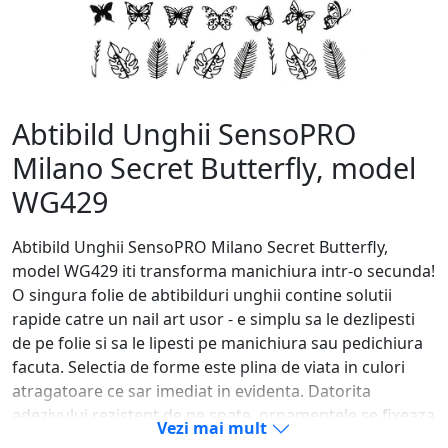
Abtibild Unghii SensoPRO
Milano Secret Butterfly, model
WG429
Abtibild Unghii SensoPRO Milano Secret Butterfly,
model WG429 iti transforma manichiura intr-o secunda!
O singura folie de abtibilduri unghii contine solutii
rapide catre un nail art usor - e simplu sa le dezlipesti
de pe folie si sa le lipesti pe manichiura sau pedichiura
facuta. Selectia de forme este plina de viata in culori
atragatoare ce sar imediat in evidenta. Datorita
adezivului rezistent de pe spate, ornamentele se fixeaza
Vezi mai mult
usor pe oja clasica, oja semipermanenta, pe unghia