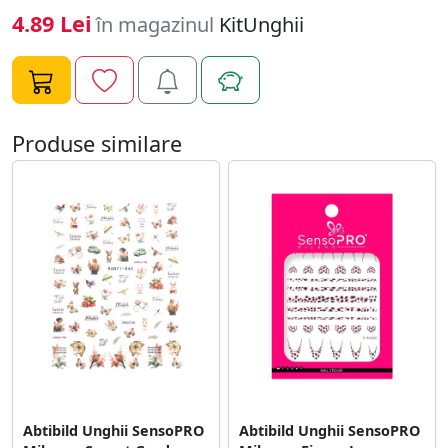
naturala sau tehnica pentru saptamani in sir. Mod de
4.89 Lei
în magazinul
KitUnghii
folosire: - Alege modelul dorit si dezlipeste-l cu unghia.
(ai grija sa nu atingi lipiciul) - Aplica un strat de oja si las-
o sa se usuce. - Aseaza modelul pe unghie si preseaza-l
usor de cateva ori. - Pentru rezultate de lunga durata,
sigileaza ornamentele unghii sub un strat de top coat.
Produse similare
Daca esti pasionata de lookuri inedite pentru
manichiura, Abtibild Unghii SensoPRO Milano Secret
Butterfly, model WG429 este pentru tine!
Abtibild Unghii SensoPRO
Abtibild Unghii SensoPRO