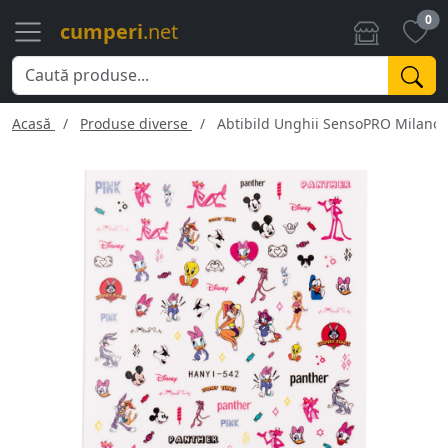
0
cumperi
.net
Acasă
Produse diverse
Abtibild Unghii SensoPRO Milano -