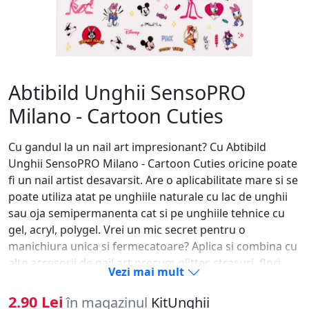
Abtibild Unghii SensoPRO
Milano - Cartoon Cuties
Cu gandul la un nail art impresionant? Cu Abtibild
Unghii SensoPRO Milano - Cartoon Cuties oricine poate
fi un nail artist desavarsit. Are o aplicabilitate mare si se
poate utiliza atat pe unghiile naturale cu lac de unghii
sau oja semipermanenta cat si pe unghiile tehnice cu
gel, acryl, polygel. Vrei un mic secret pentru o
manichiura unica si fermecatoare? Aplica si combina cu
alte accesorii de nail art precum glitter, strasuri, flori
Vezi mai mult
uscate etc! Te asteapta rezultate uimitoare! Mod de
folosire: Pregateste unghia si cuticulele Aplica baza, lac
2.90 Lei
în magazinul
KitUnghii