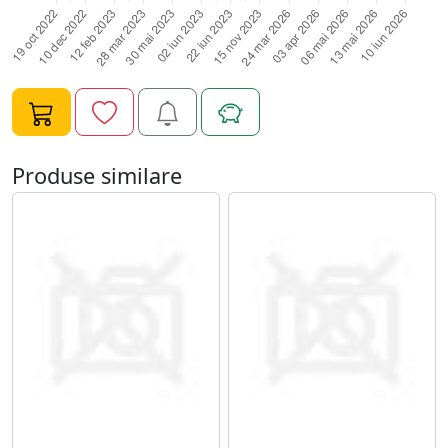
intinde cu atentie pe toata suprafata unghiei, cu miscari
circulare, fara sa lasati gelul sa curga in zona cuticulei;8.
Polimerizati 2 minue UV/60 de secunde LED;9. Degresati
pentru fixare;10. Piliti unghia in forma dorita si, apoi,
periati pe toata suprafata unghiei un ultim strat subtire
de Gel UV Constructie FSM - 18;11. Polimerizati 120 de
secunde LED sau 3 minute UV;12. Degresati cu
Produse similare
cleaner.Specificatii Gel UV Constructie FSM - 18:Tip
Produs: Gel UV ConstructieCompatibilitate: Oja
Semipermanenta/Gel UVCantitate: 50mlTimp de
polimerizare: 2-3 minute UV/60-80 de secunde
LEDNume Brand: FengshangmeiTip: UV&LED CCFL GEL