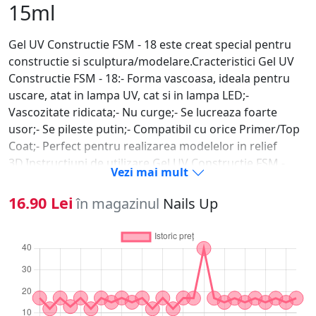
15ml
Gel UV Constructie FSM - 18 este creat special pentru
constructie si sculptura/modelare.Cracteristici Gel UV
Constructie FSM - 18:- Forma vascoasa, ideala pentru
uscare, atat in lampa UV, cat si in lampa LED;-
Vascozitate ridicata;- Nu curge;- Se lucreaza foarte
usor;- Se pileste putin;- Compatibil cu orice Primer/Top
Coat;- Perfect pentru realizarea modelelor in relief
3D.Instructiuni de utilizare Gel UV Constructie FSM -
Vezi mai mult
18:1. Se pregateste unghia naturala (degresare,
indepartare cuticula, pilire, matuire);2. Aplicati
16.90 Lei
în magazinul
Nails Up
tipsul/sablonul daca este cazul;3. Se aplica primer doar
pe unghia naturala;4. Dupa ce primerul s-a uscat, luati
cu o pensula o cantitate mica de Gel UV Constructie
FSM - 18 pe care o aplicati periat pe toata unghia;5.
Polimerizati 120 de secunde la lampa UV sau 60 de
secunde la LED;6. Aplicati apoi o cantitate potrivita de
Gel UV Constructie FSM - 18 in mijlocul unghiei;7. Se