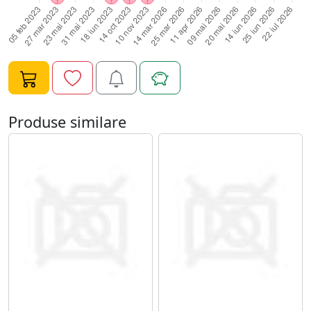
intinde cu atentie pe toata suprafata unghiei, cu miscari
circulare, fara sa lasati gelul sa curga in zona cuticulei;8.
Polimerizati 2 minue UV/60 de secunde LED;9. Degresati
pentru fixare;10. Piliti unghia in forma dorita si, apoi,
periati pe toata suprafata unghiei un ultim strat subtire
de Gel UV Constructie FSM - 20;11. Polimerizati 120 de
secunde LED sau 3 minute UV;12. Degresati cu
Produse similare
cleaner.Specificatii Gel UV Constructie FSM - 20:Tip
Produs: Gel UV ConstructieCompatibilitate: Oja
Semipermanenta/Gel UVCantitate: 15mlTimp de
polimerizare: 2-3 minute UV/60-80 de secunde
LEDNume Brand: FengshangmeiTip: UV&LED CCFL GEL