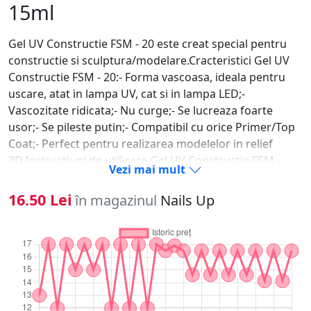
15ml
Gel UV Constructie FSM - 20 este creat special pentru
constructie si sculptura/modelare.Cracteristici Gel UV
Constructie FSM - 20:- Forma vascoasa, ideala pentru
uscare, atat in lampa UV, cat si in lampa LED;-
Vascozitate ridicata;- Nu curge;- Se lucreaza foarte
usor;- Se pileste putin;- Compatibil cu orice Primer/Top
Coat;- Perfect pentru realizarea modelelor in relief
3D.Instructiuni de utilizare Gel UV Constructie FSM -
Vezi mai mult
20:1. Se pregateste unghia naturala (degresare,
indepartare cuticula, pilire, matuire);2. Aplicati
16.50 Lei
în magazinul
Nails Up
tipsul/sablonul daca este cazul;3. Se aplica primer doar
pe unghia naturala;4. Dupa ce primerul s-a uscat, luati
cu o pensula o cantitate mica de Gel UV Constructie
FSM - 20 pe care o aplicati periat pe toata unghia;5.
Polimerizati 120 de secunde la lampa UV sau 60 de
secunde la LED;6. Aplicati apoi o cantitate potrivita de
Gel UV Constructie FSM - 20 in mijlocul unghiei;7. Se