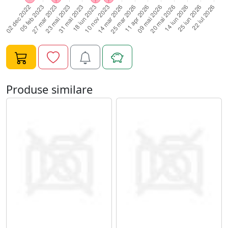
intinde cu atentie pe toata suprafata unghiei, cu miscari
circulare, fara sa lasati gelul sa curga in zona cuticulei;8.
Polimerizati 2 minue UV/60 de secunde LED;9. Degresati
pentru fixare;10. Piliti unghia in forma dorita si, apoi,
periati pe toata suprafata unghiei un ultim strat subtire
de Gel UV Constructie FSM - 21;11. Polimerizati 120 de
secunde LED sau 3 minute UV;12. Degresati cu
Produse similare
cleaner.Specificatii Gel UV Constructie FSM - 21:Tip
Produs: Gel UV ConstructieCompatibilitate: Oja
Semipermanenta/Gel UVCantitate: 15mlTimp de
polimerizare: 2-3 minute UV/60-80 de secunde
LEDNume Brand: FengshangmeiTip: UV&LED CCFL GEL