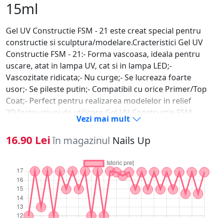
15ml
Gel UV Constructie FSM - 21 este creat special pentru
constructie si sculptura/modelare.Cracteristici Gel UV
Constructie FSM - 21:- Forma vascoasa, ideala pentru
uscare, atat in lampa UV, cat si in lampa LED;-
Vascozitate ridicata;- Nu curge;- Se lucreaza foarte
usor;- Se pileste putin;- Compatibil cu orice Primer/Top
Coat;- Perfect pentru realizarea modelelor in relief
3D.Instructiuni de utilizare Gel UV Constructie FSM -
Vezi mai mult
21:1. Se pregateste unghia naturala (degresare,
indepartare cuticula, pilire, matuire);2. Aplicati
16.90 Lei
în magazinul
Nails Up
tipsul/sablonul daca este cazul;3. Se aplica primer doar
pe unghia naturala;4. Dupa ce primerul s-a uscat, luati
cu o pensula o cantitate mica de Gel UV Constructie
FSM - 21 pe care o aplicati periat pe toata unghia;5.
Polimerizati 120 de secunde la lampa UV sau 60 de
secunde la LED;6. Aplicati apoi o cantitate potrivita de
Gel UV Constructie FSM - 21 in mijlocul unghiei;7. Se