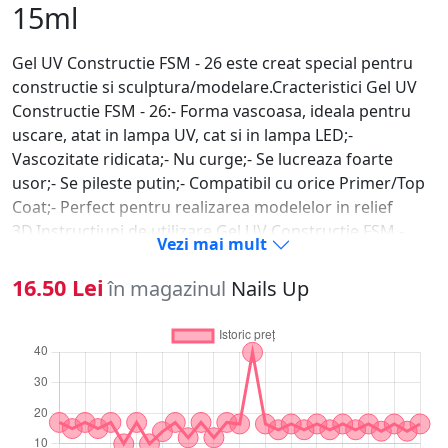
15ml
Gel UV Constructie FSM - 26 este creat special pentru
constructie si sculptura/modelare.Cracteristici Gel UV
Constructie FSM - 26:- Forma vascoasa, ideala pentru
uscare, atat in lampa UV, cat si in lampa LED;-
Vascozitate ridicata;- Nu curge;- Se lucreaza foarte
usor;- Se pileste putin;- Compatibil cu orice Primer/Top
Coat;- Perfect pentru realizarea modelelor in relief
3D.Instructiuni de utilizare Gel UV Constructie FSM -
Vezi mai mult
26:1. Se pregateste unghia naturala (degresare,
indepartare cuticula, pilire, matuire);2. Aplicati
16.50 Lei
în magazinul
Nails Up
tipsul/sablonul daca este cazul;3. Se aplica primer doar
pe unghia naturala;4. Dupa ce primerul s-a uscat, luati
cu o pensula o cantitate mica de Gel UV Constructie
FSM - 26 pe care o aplicati periat pe toata unghia;5.
Polimerizati 120 de secunde la lampa UV sau 60 de
secunde la LED;6. Aplicati apoi o cantitate potrivita de
Gel UV Constructie FSM - 26 in mijlocul unghiei;7. Se