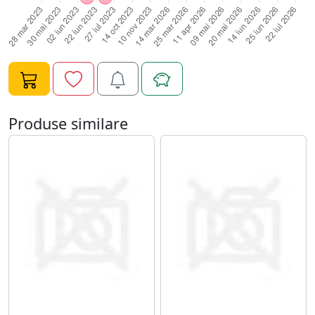
intinde cu atentie pe toata suprafata unghiei, cu miscari
circulare, fara sa lasati gelul sa curga in zona cuticulei;8.
Polimerizati 2 minue UV/60 de secunde LED;9. Degresati
pentru fixare;10. Piliti unghia in forma dorita si, apoi,
periati pe toata suprafata unghiei un ultim strat subtire
de Gel UV Constructie FSM - 26;11. Polimerizati 120 de
secunde LED sau 3 minute UV;12. Degresati cu
Produse similare
cleaner.Specificatii Gel UV Constructie FSM - 26:Tip
Produs: Gel UV ConstructieCompatibilitate: Oja
Semipermanenta/Gel UVCantitate: 15mlTimp de
polimerizare: 2-3 minute UV/60-80 de secunde
LEDNume Brand: FengshangmeiTip: UV&LED CCFL GEL