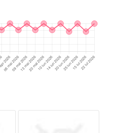
secunde LED;9. Degresati pentru fixare;10.
nghiei un ultim strat subtire de Gel UV
ute UV;12. Degresati cu cleaner.Specificatii
tibilitate: Oja Semipermanenta/Gel
e secunde LEDNume Brand: FengshangmeiTip: