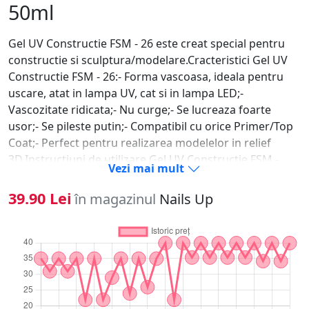
50ml
Gel UV Constructie FSM - 26 este creat special pentru
constructie si sculptura/modelare.Cracteristici Gel UV
Constructie FSM - 26:- Forma vascoasa, ideala pentru
uscare, atat in lampa UV, cat si in lampa LED;-
Vascozitate ridicata;- Nu curge;- Se lucreaza foarte
usor;- Se pileste putin;- Compatibil cu orice Primer/Top
Coat;- Perfect pentru realizarea modelelor in relief
3D.Instructiuni de utilizare Gel UV Constructie FSM -
Vezi mai mult
26:1. Se pregateste unghia naturala (degresare,
indepartare cuticula, pilire, matuire);2. Aplicati
39.90 Lei
în magazinul
Nails Up
tipsul/sablonul daca este cazul;3. Se aplica primer doar
pe unghia naturala;4. Dupa ce primerul s-a uscat, luati
cu o pensula o cantitate mica de Gel UV Constructie
FSM - 26 pe care o aplicati periat pe toata unghia;5.
Polimerizati 120 de secunde la lampa UV sau 60 de
secunde la LED;6. Aplicati apoi o cantitate potrivita de
Gel UV Constructie FSM - 26 in mijlocul unghiei;7. Se