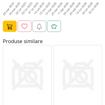
intinde cu atentie pe toata suprafata unghiei, cu miscari
circulare, fara sa lasati gelul sa curga in zona cuticulei;8.
Polimerizati 2 minue UV/60 de secunde LED;9. Degresati
pentru fixare;10. Piliti unghia in forma dorita si, apoi,
periati pe toata suprafata unghiei un ultim strat subtire
de Gel UV Constructie FSM - 26;11. Polimerizati 120 de
secunde LED sau 3 minute UV;12. Degresati cu
Produse similare
cleaner.Specificatii Gel UV Constructie FSM - 26:Tip
Produs: Gel UV ConstructieCompatibilitate: Oja
Semipermanenta/Gel UVCantitate: 50mlTimp de
polimerizare: 2-3 minute UV/60-80 de secunde
LEDNume Brand: FengshangmeiTip: UV&LED CCFL GEL