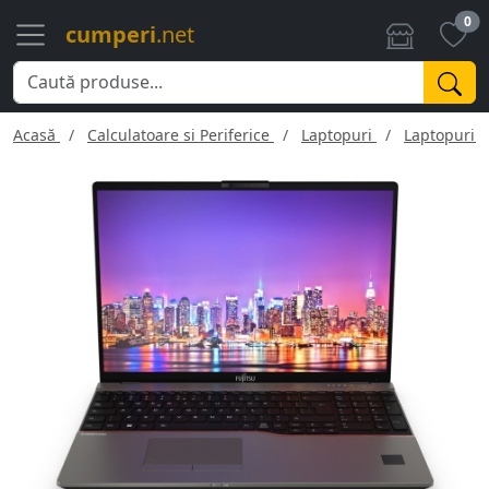
0
cumperi
.net
Acasă
Calculatoare si Periferice
Laptopuri
Laptopuri F