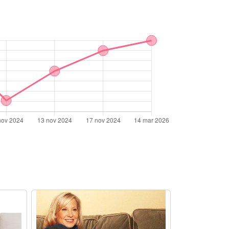
 iarna sau diminetile lenese ? Livrare rapida
alduros cu patura Snuggie!