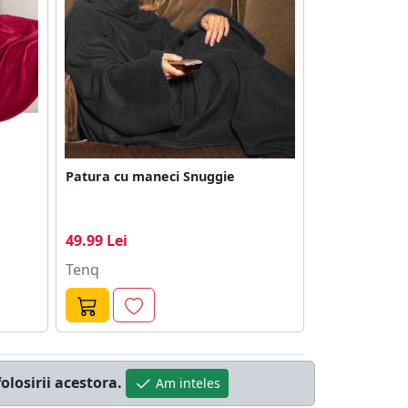
Patura cu maneci Snuggie
49.99 Lei
Tenq
olosirii acestora.
Am inteles