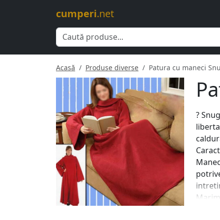
cumperi
.net
Acasă
Produse diverse
Patura cu maneci Sn
Pa
?️ Snu
libert
caldur
Caract
Maneci
potriv
intret
Marime
? Avan