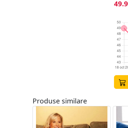
nevoia
49.9
din st
Produse similare