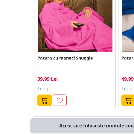
Patura cu maneci Snuggie
Patur
39.99 Lei
49.99
Tenq
Tenq
© cumperi.net | Catalog cumparaturi online
Acest site foloseste module coo