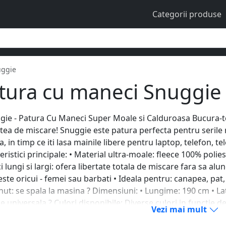
Categorii produse
uggie
tura cu maneci Snuggie
ggie - Patura Cu Maneci Super Moale si Calduroasa Bucura-te
atea de miscare! Snuggie este patura perfecta pentru serile r
a, in timp ce iti lasa mainile libere pentru laptop, telefon,
eristici principale: • Material ultra-moale: fleece 100% polies
 lungi si largi: ofera libertate totala de miscare fara sa alu
este oricui - femei sau barbati • Ideala pentru: canapea, pat
inut: se spala la masina ? Dimensiuni: • Lungime: 190 cm • 
 universala ? Culori disponibile: Diverse culori in functie de
Vezi mai mult
taje: ✔ Tine de cald din cap pana-n picioare ✔ Nu cade d