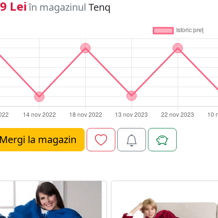
 de incalzire - economie la facturi ✔ Ideala pentru serile de
9 Lei
în magazinul
Tenq
oc! Transforma fiecare moment de relaxare intr-un rasfat c
Mergi la magazin