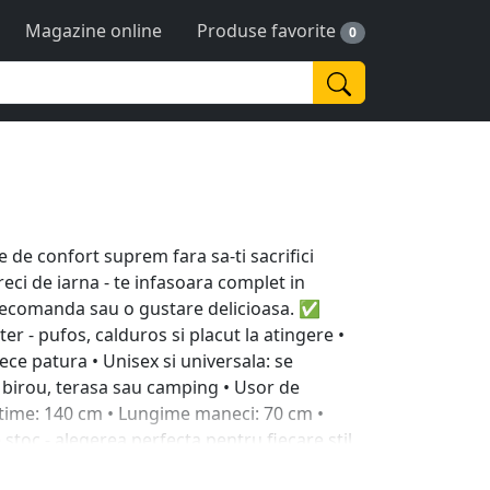
Magazine online
Produse favorite
0
 de confort suprem fara sa-ti sacrifici
eci de iarna - te infasoara complet in
 telecomanda sau o gustare delicioasa. ✅
ter - pufos, calduros si placut la atingere •
nece patura • Unisex si universala: se
, birou, terasa sau camping • Usor de
Latime: 140 cm • Lungime maneci: 70 cm •
 stoc - alegerea perfecta pentru fiecare stil.
e pe tine ca o patura normala ✔ Reduce