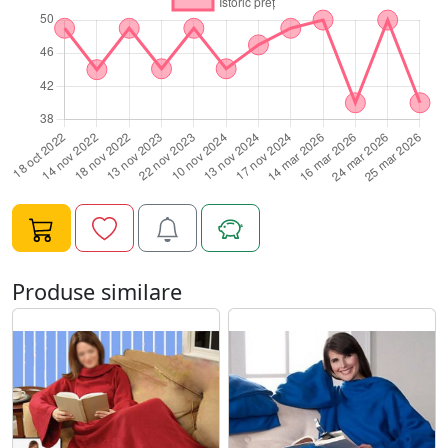
intretinut: se spala la masina ? Dimensiuni: • Lungime:
190 cm • Latime: 140 cm • Lungime maneci: 70 cm •
Marime universala ? Culori disponibile: Diverse culori in
functie de stoc - alegerea perfecta pentru fiecare stil. ?
Avantaje: ✔ Tine de cald din cap pana-n picioare ✔ Nu
cade de pe tine ca o patura normala ✔ Reduce nevoia
de incalzire - economie la facturi ✔ Ideala pentru serile
de iarna sau diminetile lenese ? Livrare rapida din stoc!
Transforma fiecare moment de relaxare intr-un rasfat
calduros cu patura Snuggie!
Produse similare