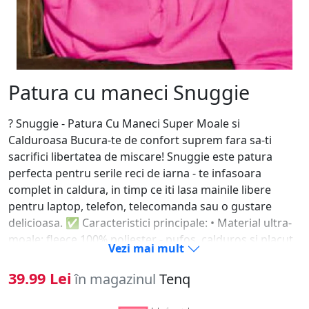
Patura cu maneci Snuggie
?️ Snuggie - Patura Cu Maneci Super Moale si
Calduroasa Bucura-te de confort suprem fara sa-ti
sacrifici libertatea de miscare! Snuggie este patura
perfecta pentru serile reci de iarna - te infasoara
complet in caldura, in timp ce iti lasa mainile libere
pentru laptop, telefon, telecomanda sau o gustare
delicioasa. ✅ Caracteristici principale: • Material ultra-
moale: fleece 100% poliester - pufos, calduros si placut
Vezi mai mult
la atingere • Maneci lungi si largi: ofera libertate totala
de miscare fara sa alunece patura • Unisex si universala:
39.99 Lei
în magazinul
Tenq
se potriveste oricui - femei sau barbati • Ideala pentru:
canapea, pat, birou, terasa sau camping • Usor de