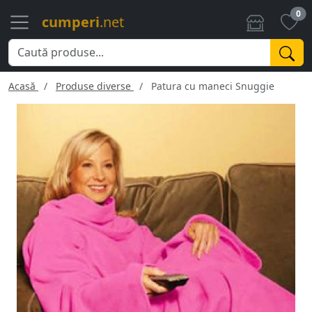
0
cumperi
.net
Acasă
Produse diverse
Patura cu maneci Snuggie