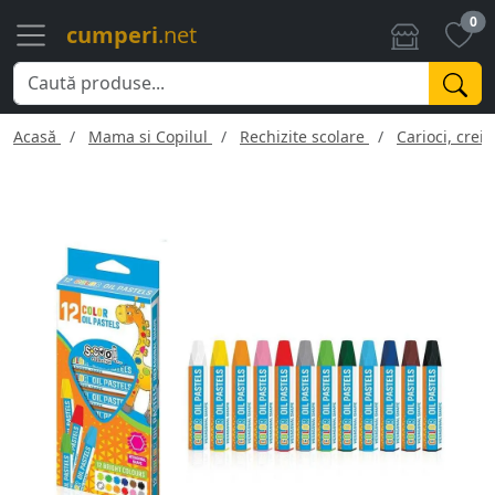
0
cumperi
.net
Acasă
Mama si Copilul
Rechizite scolare
Carioci, creio