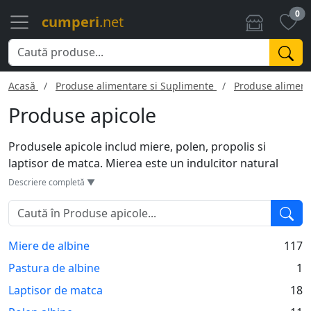
0
cumperi
.net
Acasă
Produse alimentare si Suplimente
Produse aliment
Produse apicole
Produsele apicole includ miere, polen, propolis si
laptisor de matca. Mierea este un indulcitor natural
bogat in vitamine si minerale. Polenul este un
Descriere completă ▼
superaliment plin de proteine si aminoacizi. Propolisul,
cunoscut pentru proprietatile sale antibacteriene, este
folosit in diverse remedii. Laptisorul de matca, secretat
Miere de albine
117
de albine, este apreciat pentru beneficiile sale asupra
sanatatii, inclusiv intarirea sistemului imunitar. Aceste
Pastura de albine
1
produse sunt folosite in alimentatie, cosmetice si
Laptisor de matca
18
tratamente naturiste.