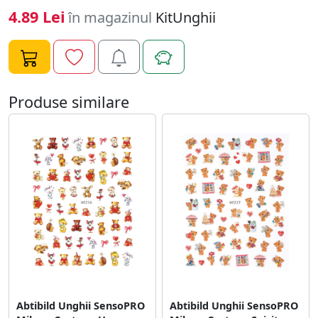
naturala sau tehnica pentru saptamani in sir. Mod de
4.89 Lei
în magazinul
KitUnghii
folosire: - Alege modelul dorit si dezlipeste-l cu unghia.
(ai grija sa nu atingi lipiciul) - Aplica un strat de oja si las-
o sa se usuce. - Aseaza modelul pe unghie si preseaza-l
usor de cateva ori. - Pentru rezultate de lunga durata,
sigileaza ornamentele unghii sub un strat de top coat.
Produse similare
Daca esti pasionata de lookuri inedite pentru
manichiura, Abtibild Unghii SensoPRO Milano Cartoon
Mania, model HC-135 este pentru tine!
Abtibild Unghii SensoPRO
Abtibild Unghii SensoPRO