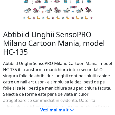
Abtibild Unghii SensoPRO
Milano Cartoon Mania, model
HC-135
Abtibild Unghii SensoPRO Milano Cartoon Mania, model
HC-135 iti transforma manichiura intr-o secunda! O
singura folie de abtibilduri unghii contine solutii rapide
catre un nail art usor - e simplu sa le dezlipesti de pe
folie si sa le lipesti pe manichiura sau pedichiura facuta.
Selectia de forme este plina de viata in culori
atragatoare ce sar imediat in evidenta. Datorita
adezivului rezistent de pe spate, ornamentele se fixeaza
Vezi mai mult
usor pe oja clasica, oja semipermanenta, pe unghia