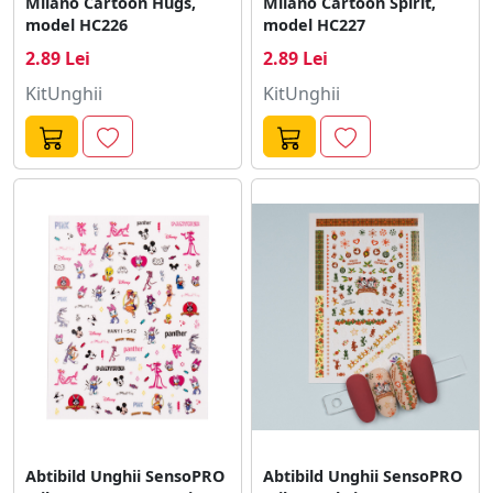
Milano Cartoon Hugs,
Milano Cartoon Spirit,
model HC226
model HC227
2.89 Lei
2.89 Lei
KitUnghii
KitUnghii
Abtibild Unghii SensoPRO
Abtibild Unghii SensoPRO