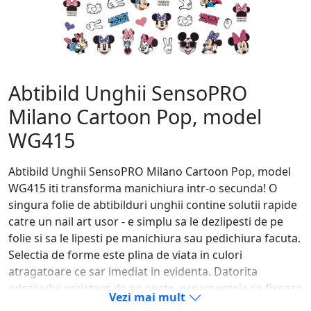
Abtibild Unghii SensoPRO
Milano Cartoon Pop, model
WG415
Abtibild Unghii SensoPRO Milano Cartoon Pop, model
WG415 iti transforma manichiura intr-o secunda! O
singura folie de abtibilduri unghii contine solutii rapide
catre un nail art usor - e simplu sa le dezlipesti de pe
folie si sa le lipesti pe manichiura sau pedichiura facuta.
Selectia de forme este plina de viata in culori
atragatoare ce sar imediat in evidenta. Datorita
adezivului rezistent de pe spate, ornamentele se fixeaza
Vezi mai mult
usor pe oja clasica, oja semipermanenta, pe unghia