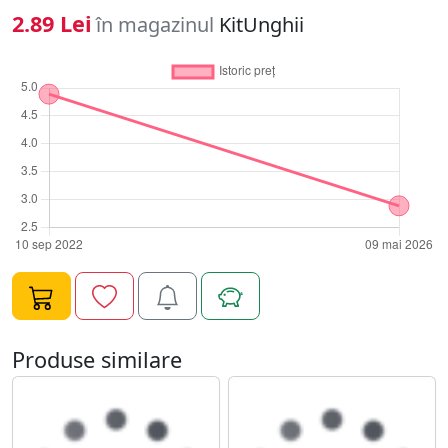
naturala sau tehnica pentru saptamani in sir. Mod de
2.89 Lei
în magazinul
KitUnghii
folosire: - Alege modelul dorit si dezlipeste-l cu unghia.
(ai grija sa nu atingi lipiciul) - Aplica un strat de oja si las-
o sa se usuce. - Aseaza modelul pe unghie si preseaza-l
usor de cateva ori. - Pentru rezultate de lunga durata,
sigileaza ornamentele unghii sub un strat de top coat.
Daca esti pasionata de lookuri inedite pentru
manichiura, Abtibild Unghii SensoPRO Milano Cartoon
Pop, model WG415 este pentru tine!
Produse similare