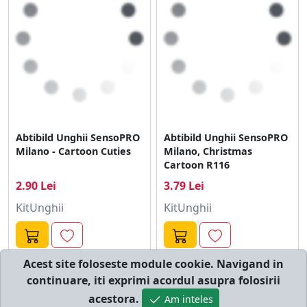
Abtibild Unghii SensoPRO
Abtibild Unghii SensoPRO
Milano - Cartoon Cuties
Milano, Christmas
Cartoon R116
2.90 Lei
3.79 Lei
KitUnghii
KitUnghii
Acest site foloseste module cookie. Navigand in
continuare, iti exprimi acordul asupra folosirii
© cumperi.net | Catalog cumparaturi online
acestora.
Am inteles